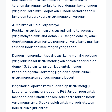
baik saat bermain slot demo PG. Tentukan batas
taruhan dan jangan terlalu terbuai dengan kemenangan
yang baru saja kamu dapatkan. Hindari bermain terlalu
lama dan terburu-buru untuk mengejar kerugian.
4. Mainkan di Situs Terpercaya
Pastikan untuk bermain di situs judi online terpercaya
yang menyediakan slot demo PG. Dengan cara ini, kamu
dapat memastikan bahwa permainan yang kamu mainkan
fair dan tidak ada kecurangan yang terjadi.
Dengan menerapkan tips di atas, kamu memiliki peluang
yang lebih besar untuk menangkan hadiah besar di slot
demo PG. Selain itu, jangan lupa untuk menguji
keberuntunganmu sekarang juga dan siapkan dirimu
untuk merasakan sensasi menang besar!
Bagaimana, apakah kamu sudah siap untuk menguji
keberuntunganmu di slot demo PG? Jangan ragu untuk
mencoba dan nikmati sensasi seru serta hadiah besar
yang menantimu. Siap-siaplah untuk menjadi jutawan
baru di dunia judi online!