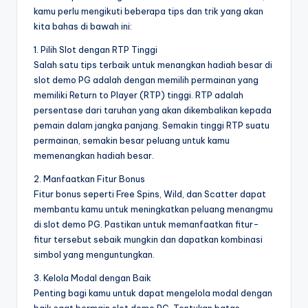
kamu perlu mengikuti beberapa tips dan trik yang akan
kita bahas di bawah ini:
1. Pilih Slot dengan RTP Tinggi
Salah satu tips terbaik untuk menangkan hadiah besar di
slot demo PG adalah dengan memilih permainan yang
memiliki Return to Player (RTP) tinggi. RTP adalah
persentase dari taruhan yang akan dikembalikan kepada
pemain dalam jangka panjang. Semakin tinggi RTP suatu
permainan, semakin besar peluang untuk kamu
memenangkan hadiah besar.
2. Manfaatkan Fitur Bonus
Fitur bonus seperti Free Spins, Wild, dan Scatter dapat
membantu kamu untuk meningkatkan peluang menangmu
di slot demo PG. Pastikan untuk memanfaatkan fitur-
fitur tersebut sebaik mungkin dan dapatkan kombinasi
simbol yang menguntungkan.
3. Kelola Modal dengan Baik
Penting bagi kamu untuk dapat mengelola modal dengan