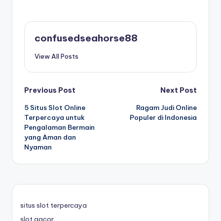
confusedseahorse88
View All Posts
Post
Previous Post
Next Post
5 Situs Slot Online
Ragam Judi Online
navigation
Terpercaya untuk
Populer di Indonesia
Pengalaman Bermain
yang Aman dan
Nyaman
situs slot terpercaya
slot gacor