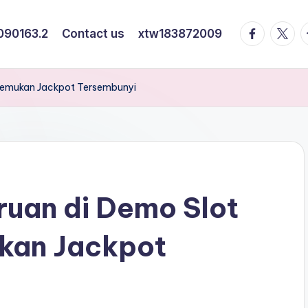
facebook.
twitte
t
090163.2
Contact us
xtw183872009
nemukan Jackpot Tersembunyi
ruan di Demo Slot
kan Jackpot