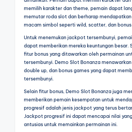
u
memilih karakter dan theme, pemain dapat la
memutar roda slot dan berharap mendapatkan 
r
macam simbol seperti wild, scatter, dan bon
s
Untuk menemukan jackpot tersembunyi, pemain
dapat memberikan mereka keuntungan besar. Se
fitur bonus yang ditawarkan oleh permainan
tersembunyi. Demo Slot Bonanza menawarkan be
double up, dan bonus games yang dapat mem
tersembunyi.
Selain fitur bonus, Demo Slot Bonanza juga me
memberikan pemain kesempatan untuk mendapa
progresif adalah jenis jackpot yang terus bert
Jackpot progresif ini dapat mencapai nilai y
antusias untuk memainkan permainan ini.