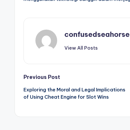
confusedseahors
View All Posts
Post
Previous Post
Exploring the Moral and Legal Implications
navigation
of Using Cheat Engine for Slot Wins