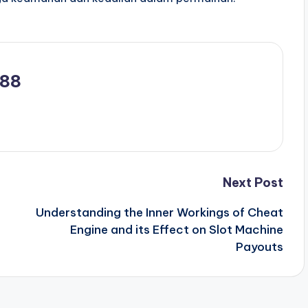
e88
Next Post
Understanding the Inner Workings of Cheat
Engine and its Effect on Slot Machine
Payouts