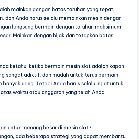
dalah mainkan dengan batas taruhan yang tepat.
n, dan Anda harus selalu memainkan mesin dengan
angan langsung bermain dengan taruhan maksimum
besar. Mainkan dengan bijak dan tetapkan batas
Anda ketahui ketika bermain mesin slot adalah kapan
ng sangat adiktif, dan mudah untuk terus bermain
 banyak uang. Tetapi Anda harus selalu ingat untuk
batas waktu atau anggaran yang telah Anda
kan untuk menang besar di mesin slot?
tungan, ada beberapa strategi yang dapat membantu