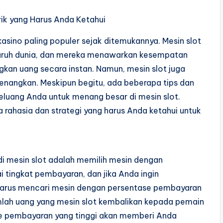
rik yang Harus Anda Ketahui
kasino paling populer sejak ditemukannya. Mesin slot
eluruh dunia, dan mereka menawarkan kesempatan
an uang secara instan. Namun, mesin slot juga
menangkan. Meskipun begitu, ada beberapa tips dan
luang Anda untuk menang besar di mesin slot.
 rahasia dan strategi yang harus Anda ketahui untuk
di mesin slot adalah memilih mesin dengan
i tingkat pembayaran, dan jika Anda ingin
arus mencari mesin dengan persentase pembayaran
mlah uang yang mesin slot kembalikan kepada pemain
e pembayaran yang tinggi akan memberi Anda