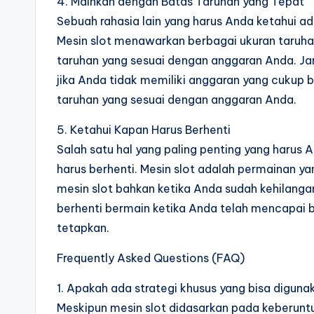
4. Mainkan dengan Batas Taruhan yang Tepat
Sebuah rahasia lain yang harus Anda ketahui a
Mesin slot menawarkan berbagai ukuran taruha
taruhan yang sesuai dengan anggaran Anda. J
jika Anda tidak memiliki anggaran yang cukup 
taruhan yang sesuai dengan anggaran Anda.
5. Ketahui Kapan Harus Berhenti
Salah satu hal yang paling penting yang harus 
harus berhenti. Mesin slot adalah permainan ya
mesin slot bahkan ketika Anda sudah kehilangan
berhenti bermain ketika Anda telah mencapai 
tetapkan.
Frequently Asked Questions (FAQ)
1. Apakah ada strategi khusus yang bisa diguna
Meskipun mesin slot didasarkan pada keberun