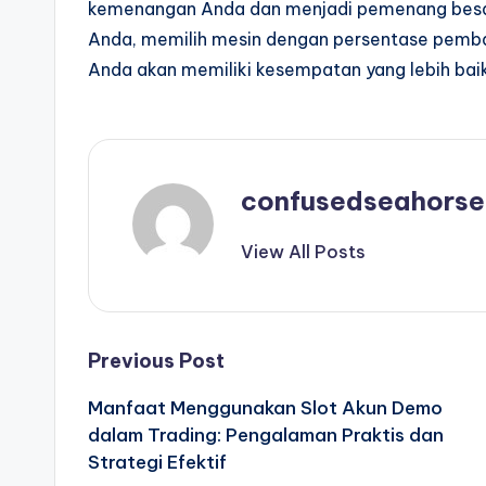
kemenangan Anda dan menjadi pemenang besar
Anda, memilih mesin dengan persentase pemba
Anda akan memiliki kesempatan yang lebih baik
confusedseahors
View All Posts
Post
Previous Post
Manfaat Menggunakan Slot Akun Demo
navigation
dalam Trading: Pengalaman Praktis dan
Strategi Efektif